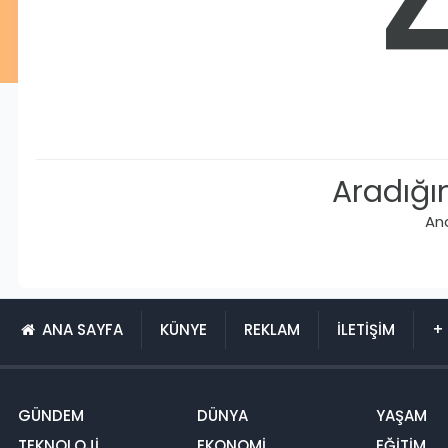
Aradığı
An
ANA SAYFA
KÜNYE
REKLAM
İLETİŞİM
+ 
GÜNDEM
DÜNYA
YAŞAM
TEKNOLOJİ
EKONOMİ
EĞİTİM